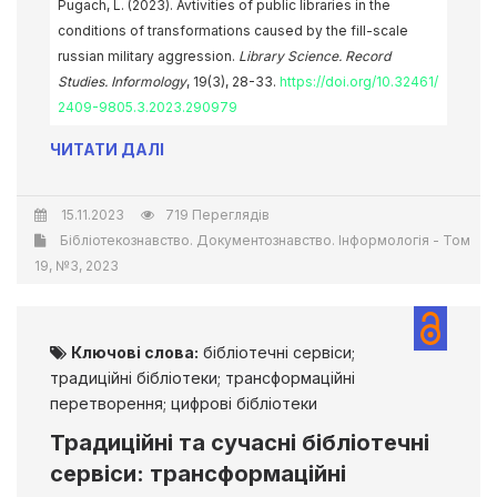
Pugach, L. (2023). Avtivities of public libraries in the
conditions of transformations caused by the fill-scale
russian military aggression.
Library Science. Record
Studies. Informology
, 19(3), 28-33.
https://doi.org/10.32461/
2409-9805.3.2023.290979
ЧИТАТИ ДАЛІ
15.11.2023
719 Переглядів
Бібліотекознавство. Документознавство. Інформологія - Том
19, №3, 2023
Ключові слова:
бібліотечні сервіси;
традиційні бібліотеки; трансформаційні
перетворення; цифрові бібліотеки
Традиційні та сучасні бібліотечні
сервіси: трансформаційні