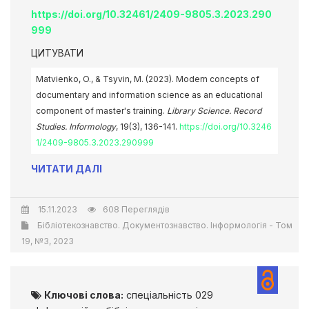
https://doi.org/10.32461/2409-9805.3.2023.290
999
ЦИТУВАТИ
Matvienko, O., & Tsyvin, M. (2023). Modern concepts of
documentary and information science as an educational
component of master's training.
Library Science. Record
Studies. Informology
, 19(3), 136-141.
https://doi.org/10.3246
1/2409-9805.3.2023.290999
ЧИТАТИ ДАЛІ
15.11.2023
608 Переглядів
Бібліотекознавство. Документознавство. Інформологія - Том
19, №3, 2023
Ключові слова:
спеціальність 029