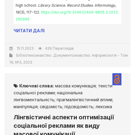
high school.
Library Science. Record Studies. Informology
,
19(3), 117-122.
https://doi.org/10.32461/2409-9805.3.2023.
290995
ЧИТАТИ ДАЛІ
15.11.2023
426 Переглядів
Бібліотекознавство. Документознавство. Інформологія - Том
19, №3, 2023
Ключові слова:
масова комунікація; тексти
соціальної реклами; національна
лінгвоментальність; прагмалінгвістичний вплив;
маніпуляція; свідомість; підсвідомість; лексика
Лінгвістичні аспекти оптимізації
соціальної реклами як виду
масової комунікації