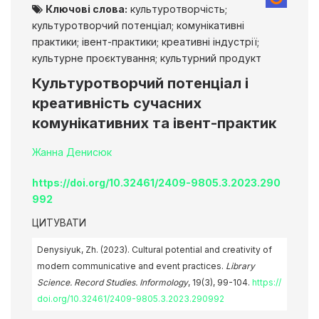
Ключові слова:
культуротворчість;
культуротворчий потенціал; комунікативні
практики; івент-практики; креативні індустрії;
культурне проєктування; культурний продукт
Культуротворчий потенціал і
креативність сучасних
комунікативних та івент-практик
Жанна Денисюк
https://doi.org/10.32461/2409-9805.3.2023.290
992
ЦИТУВАТИ
Denysіyuk, Zh. (2023). Cultural potential and creativity of
modern communicative and event practices.
Library
Science. Record Studies. Informology
, 19(3), 99-104.
https://
doi.org/10.32461/2409-9805.3.2023.290992