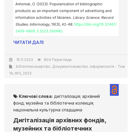
Antoniuk, O. (2023). Popularisation of bibliographic
products as an important component of advertising and
information activities of libraries.
Library Science. Record
Studies. Informology
, 19(3), 42-48.
https://doi.org/10.32461/
2409-9805.3.2023.290982
ЧИТАТИ ДАЛІ
15.11.2023
804 Перегляди
Бібліотекознавство. Документознавство. Інформологія - Том
19, №3, 2023
Ключові слова:
дигіталізація; архівний
фонд; музейна та бібліотечна колекція;
національна культурна спадщина
Дигіталізація архівних фондів,
музейних та бібліотечних