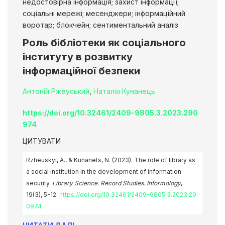
недостовірна інформація; захист інформації;
соціальні мережі; месенджери; інформаційний
воротар; блокчейн; сентиментальний аналіз
Роль бібліотеки як соціального
інституту в розвитку
інформаційної безпеки
Антоній Ржеуський
,
Наталія Кунанець
https://doi.org/10.32461/2409-9805.3.2023.290
974
ЦИТУВАТИ
Rzheuskyi, A., & Kunanets, N. (2023). The role of library as
a social institution in the development of information
security.
Library Science. Record Studies. Informology
,
19(3), 5-12.
https://doi.org/10.32461/2409-9805.3.2023.29
0974