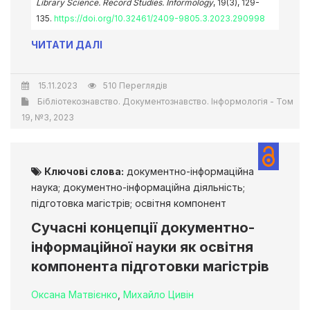
Library Science. Record Studies. Informology
, 19(3), 129-
135.
https://doi.org/10.32461/2409-9805.3.2023.290998
ЧИТАТИ ДАЛІ
15.11.2023
510 Переглядів
Бібліотекознавство. Документознавство. Інформологія - Том
19, №3, 2023
Ключові слова:
документно-інформаційна
наука; документно-інформаційна діяльність;
підготовка магістрів; освітня компонент
Сучасні концепції документно-
інформаційної науки як освітня
компонента підготовки магістрів
Оксана Матвієнко
,
Михайло Цивін