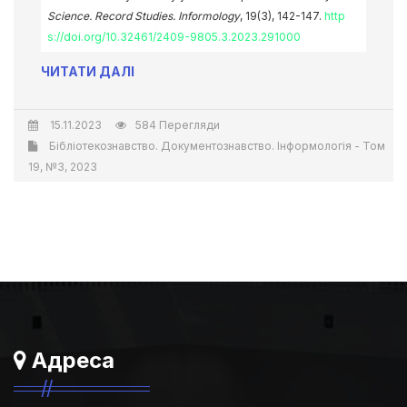
Science. Record Studies. Informology
, 19(3), 142-147.
http
s://doi.org/10.32461/2409-9805.3.2023.291000
ЧИТАТИ ДАЛІ
15.11.2023
584 Перегляди
Бібліотекознавство. Документознавство. Інформологія - Том
19, №3, 2023
Адреса