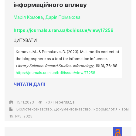
інформаційного впливу
Марія Комова
,
Дарія Прімакова
https://journals.uran.ua/bdi/issue/view/17258
ЦИТУВАТИ
Komova, M., & Primakova, D. (2023). Multimedia content of
the blogosphere as a tool for information influence.
Library Science. Record Studies. Informology
, 19(3), 76-88.
https://journals.uran.ua/bdi/issue/view/17258
ЧИТАТИ ДАЛІ
15.11.2023
707 Переглядів
Бібліотекознавство. Документознавство. Інформологія - Том
19, №3, 2023