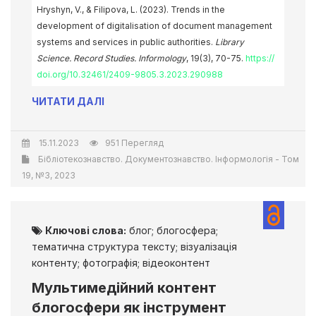
Hryshyn, V., & Filipova, L. (2023). Trends in the
development of digitalisation of document management
systems and services in public authorities.
Library
Science. Record Studies. Informology
, 19(3), 70-75.
https://
doi.org/10.32461/2409-9805.3.2023.290988
ЧИТАТИ ДАЛІ
15.11.2023
951 Перегляд
Бібліотекознавство. Документознавство. Інформологія - Том
19, №3, 2023
Ключові слова:
блог; блогосфера;
тематична структура тексту; візуалізація
контенту; фотографія; відеоконтент
Мультимедійний контент
блогосфери як інструмент