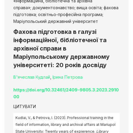
«Інформаційна, бібліотечна та архівна
справа»; документознавство; вища освіта; фахова
підготовка; освітньо-професійна програма;
Маріупольський державний університет
Фахова підготовка в галузі
інформаційної, бібліотечної та
архівної справи в
Маріупольському державному
університеті: 20 років досвіду
В'ячеслав Кудлай
,
Ірина Петрова
https://doi.org/10.32461/2409-9805.3.2023.2910
00
ЦИТУВАТИ
Kudlai, V., & Petrova, I. (2023). Professional training in the
field of information, library and archival affairs at Mariupol
State University: Twenty years of expierence.
Library