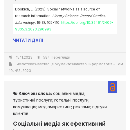
Doskich, L. (2023). Social networks as a source of
research information.
Library Science. Record Studies.
Informology
, 19(3), 105-110.
https://doi.org/10.32461/2409-
9805.3.2023.290993
ЧИТАТИ ДАЛІ
15.11.2023
584 Перегляди
Бібліотекознавство. Документознавство. Інформологія - Том
19, №3, 2023
Ключові слова:
соціальні медіа;
туристичні послуги; готельні послуги;
комунікація; медіамаркетинг; реклама; відгуки
клієнтів
Соціальні медіа як ефективний