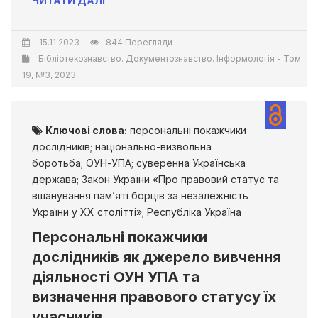
ЧИТАТИ ДАЛІ
15.11.2023
844 Перегляди
Бібліотекознавство. Документознавство. Інформологія - Том
19, №3, 2023
Ключові слова:
персональні покажчики
дослідників; національно-визвольна
боротьба; ОУН-УПА; суверенна Українська
держава; Закон України «Про правовий статус та
вшанування пам’яті борців за незалежність
України у XX столітті»; Республіка Україна
Персональні покажчики
дослідників як джерело вивчення
діяльності ОУН УПА та
визначення правового статусу їх
учасників