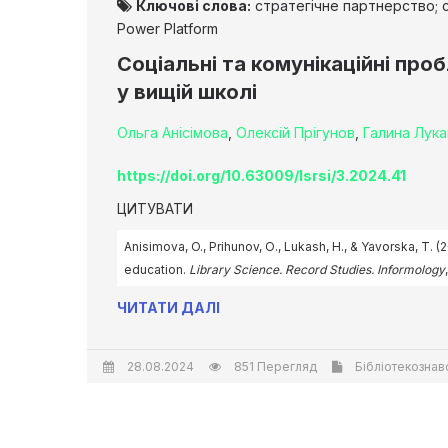
Ключові слова:
стратегічне партнерство; с
Power Platform
Соціальні та комунікаційні пр
у вищій школі
Ольга Анісімова
,
Олексій Прігунов
,
Галина Лук
https://doi.org/10.63009/lsrsi/3.2024.41
ЦИТУВАТИ
Anisimova, O., Prihunov, О., Lukash, H., & Yavorska, T
education.
Library Science. Record Studies. Informology
ЧИТАТИ ДАЛІ
28.08.2024
851 Перегляд
Бібліотекознав