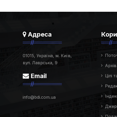
Адреса
Кори
Пото
01015, Україна, м. Київ,
вул. Лаврська, 9
Архів
Email
Цілі 
Редак
Індек
info@bdi.com.ua
Джер
Подан