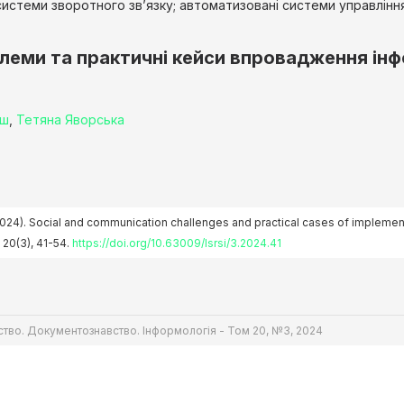
истеми зворотного зв’язку; автоматизовані системи управління; 
облеми та практичні кейси впровадження ін
аш
,
Тетяна Яворська
. (2024). Social and communication challenges and practical cases of implem
, 20(3), 41-54.
https://doi.org/10.63009/lsrsi/3.2024.41
ство. Документознавство. Інформологія - Том 20, №3, 2024