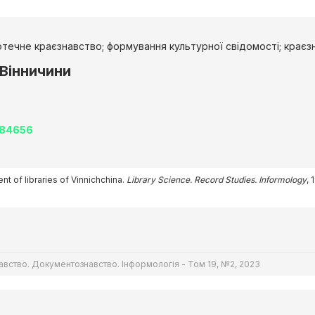
отечне краєзнавство; формування культурної свідомості; крає
 Вінничини
284656
nt of libraries of Vinnichchina.
Library Science. Record Studies. Informology
, 
авство. Документознавство. Інформологія - Том 19, №2, 2023