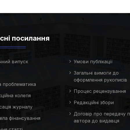
сні посилання
чний випуск
Умови публікації
Загальні вимоги до
оформлення рукописів
та проблематика
Процес рецензування
ційна колегія
Редакційні збори
сація журналу
Договір про передачу п
ела фінансування
автора до видавця
ня статті