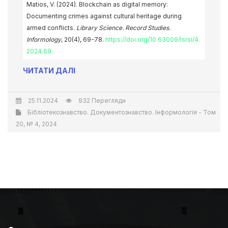
Matios, V. (2024). Blockchain as digital memory:
Documenting crimes against cultural heritage during
armed conflicts.
Library Science. Record Studies.
Informology
, 20(4), 69-78.
https://doi.org/10.63009/lsrsi/4.
2024.69
ЧИТАТИ ДАЛІ
25.11.2024
932 Перегляди
Бібліотекознавство. Документознавство. Інформологія - Том
20, № 4, 2024