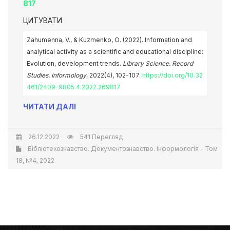
817
ЦИТУВАТИ
Zahumenna, V., & Kuzmenko, О. (2022). Information and
analytical activity as a scientific and educational discipline:
Evolution, development trends.
Library Science. Record
Studies. Informology
, 2022(4), 102-107.
https://doi.org/10.32
461/2409-9805.4.2022.269817
ЧИТАТИ ДАЛІ
26.12.2022
541 Перегляд
Бібліотекознавство. Документознавство. Інформологія - Том
18, №4, 2022