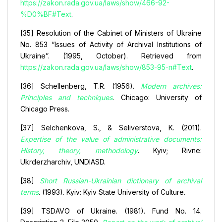
https://zakon.rada.gov.ua/laws/show/466-92-
%D0%BF#Text
.
[35] Resolution of the Cabinet of Ministers of Ukraine
No. 853 “Issues of Activity of Archival Institutions of
Ukraine”. (1995, October). Retrieved from
https://zakon.rada.gov.ua/laws/show/853-95-п#Text
.
[36] Schellenberg, T.R. (1956).
Modern archives:
Principles and techniques
. Chicago: University of
Chicago Press.
[37] Selchenkova, S., & Seliverstova, K. (2011).
Expertise of the value of administrative documents:
History, theory, methodology
. Kyiv; Rivne:
Ukrderzharchiv, UNDIASD.
[38]
Short Russian-Ukrainian dictionary of archival
terms
. (1993). Kyiv: Kyiv State University of Culture.
[39] TSDAVO of Ukraine. (1981). Fund No. 14.