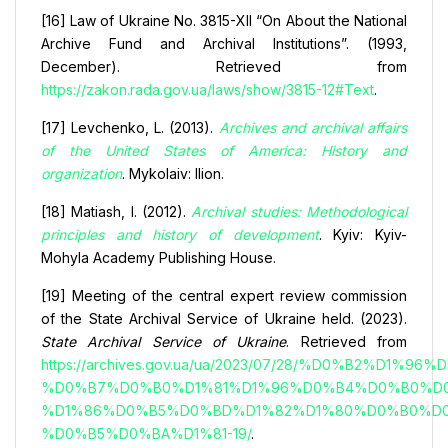
[16] Law of Ukraine No. 3815-XII “On About the National
Archive Fund and Archival Institutions”. (1993,
December). Retrieved from
https://zakon.rada.gov.ua/laws/show/3815-12#Text
.
[17] Levchenko, L. (2013).
Archives and archival affairs
of the United States of America: History and
organization
. Mykolaiv: Ilion.
[18] Matiash, I. (2012).
Archival studies: Methodological
principles and history of development
. Kyiv: Kyiv-
Mohyla Academy Publishing House.
[19] Meeting of the central expert review commission
of the State Archival Service of Ukraine held. (2023).
State Archival Service of Ukraine
. Retrieved from
https://archives.gov.ua/ua/2023/07/28/%D0%B2%D
%D0%B7%D0%B0%D1%81%D1%96%D0%B4%D0%B0%D
%D1%86%D0%B5%D0%BD%D1%82%D1%80%D0%B0%D
%D0%B5%D0%BA%D1%81-19/
.