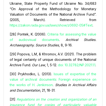
Ukraine, State Property Fund of Ukraine No. 34/683
“On Approval of the Methodology for Monetary
Valuation of Documents of the National Archive Fund”.
(2005, March). Retrieved from
https://zakon.rada.gov.ua/laws/show/z0692-05#Text
.
[28] Pontek, K. (2006).
Criteria for assessing the value
of audiovisual documents
.
Archival Studies.
Archaeography. Source Studies
, 8, 9-16.
[29] Popova, L.М, & Khromov, A.V. (2021). The problem
of legal certainty of unique documents of the National
Archive Fund.
Our Law
, 1, 5-12.
doi: 10.32782/NP.2021.1.1
.
[30] Prykhodko, L. (2013).
Issues of expertise of the
value of archival documents: Foreign experience on
the works of H. Jenkinson
.
Studies in Archival Affairs
and Documentation
, 21, 18-31.
[31]
Regulations on the creation and organization of an
insurance fund for copies of particularly valuable