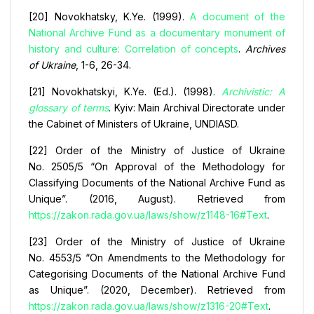
[20] Novokhatsky, K.Ye. (1999).
A document of the
National Archive Fund as a documentary monument of
history and culture: Correlation of concepts
.
Archives
of Ukraine
, 1-6, 26-34.
[21] Novokhatskyi, K.Ye. (Ed.). (1998).
Archivistic: A
glossary of terms
. Kyiv: Main Archival Directorate under
the Cabinet of Ministers of Ukraine, UNDIASD.
[22] Order of the Ministry of Justice of Ukraine
No. 2505/5 “On Approval of the Methodology for
Classifying Documents of the National Archive Fund as
Unique”. (2016, August). Retrieved from
https://zakon.rada.gov.ua/laws/show/z1148-16#Text
.
[23] Order of the Ministry of Justice of Ukraine
No. 4553/5 “On Amendments to the Methodology for
Categorising Documents of the National Archive Fund
as Unique”. (2020, December). Retrieved from
https://zakon.rada.gov.ua/laws/show/z1316-20#Text
.