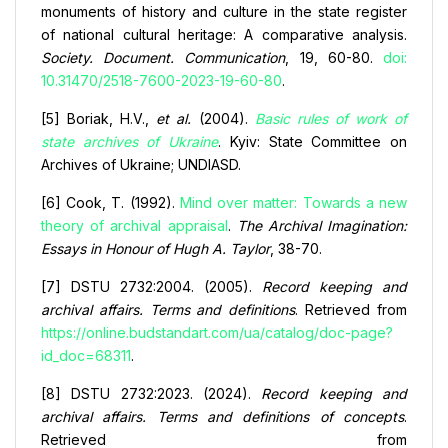
monuments of history and culture in the state register
of national cultural heritage: A comparative analysis.
Society. Document. Communication
, 19, 60-80.
doi:
10.31470/2518-7600-2023-19-60-80
.
[5] Boriak, H.V.,
et al.
(2004).
Basic rules of work of
state archives of Ukraine
. Kyiv: State Committee on
Archives of Ukraine; UNDIASD.
[6] Cook, T. (1992).
Mind over matter: Towards a new
theory of archival appraisal
.
The Archival Imagination:
Essays in Honour of Hugh A. Taylor
, 38-70.
[7] DSTU 2732:2004. (2005).
Record keeping and
archival affairs. Terms and definitions
. Retrieved from
https://online.budstandart.com/ua/catalog/doc-page?
id_doc=68311
.
[8] DSTU 2732:2023. (2024).
Record keeping and
archival affairs. Terms and definitions of concepts
.
Retrieved from