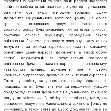
пріоритет із виявлення та організації роботи надавався
іншій ціннісній категорії архівних документів – унікальним.
Важливим був аналіз методики грошової оцінки
документів Національного архівного фонду. На основі
грошового оцінювання документів Національного
архівного фонду було визначено їхні категорії цінності,
поетапно описано процедуру проведення такого
оцінювання. Зокрема, розглянуто зразкову шкалу оцінок
документів за різними характеристиками та ознаками,
орієнтовну шкалу вартості документів, а також форми
звітної документації за результатами грошового
оцінювання. Примірна шкала цін корелювалася з ціннісними
категоріями архівних документів, але у цьому
нормативно-правовому документі вони не були окреслені.
Також, у роботі, за допомогою аналізу нормативно-
правових актів, було вивчено затверджений урядом
порядок віднесення документів Національного архівного
фонду до унікальних, їх обліку та зберігання, методику
віднесення документів Національного архівного фонду до
унікальних, а також зміни до цього документа. Саме він