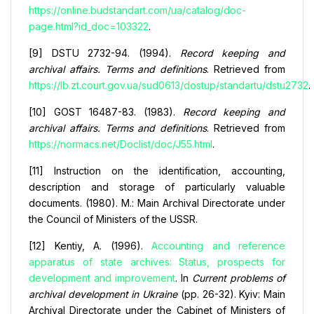
https://online.budstandart.com/ua/catalog/doc-
page.html?id_doc=103322
.
[9] DSTU 2732-94. (1994).
Record keeping and
archival affairs. Terms and definitions
. Retrieved from
https://lb.zt.court.gov.ua/sud0613/dostup/standartu/dstu2732
.
[10] GOST 16487-83. (1983).
Record keeping and
archival affairs. Terms and definitions
. Retrieved from
https://normacs.net/Doclist/doc/J55.html
.
[11] Instruction on the identification, accounting,
description and storage of particularly valuable
documents. (1980). M.: Main Archival Directorate under
the Council of Ministers of the USSR.
[12] Kentiy, A. (1996).
Accounting and reference
apparatus of state archives: Status, prospects for
development and improvement
. In
Current problems of
archival development in Ukraine
(pp. 26-32). Kyiv: Main
Archival Directorate under the Cabinet of Ministers of