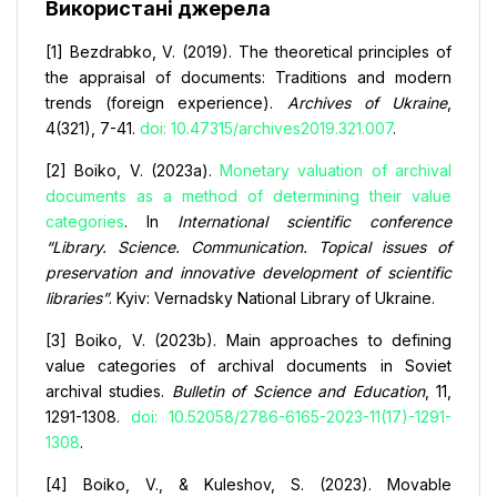
Використані джерела
[1] Bezdrabko, V. (2019). The theoretical principles of
the appraisal of documents: Traditions and modern
trends (foreign experience).
Archives of Ukraine
,
4(321), 7-41.
doi: 10.47315/archives2019.321.007
.
[2] Boіko, V. (2023а).
Monetary valuation of archival
documents as a method of determining their value
categories
. In
International scientific conference
“Library. Science. Communication. Topical issues of
preservation and innovative development of scientific
libraries”
. Kyiv: Vernadsky National Library of Ukraine.
[3] Boіko, V. (2023b). Main approaches to defining
value categories of archival documents in Soviet
archival studies.
Bulletin of Science and Education
, 11,
1291-1308.
doi: 10.52058/2786-6165-2023-11(17)-1291-
1308
.
[4] Boіko, V., & Kuleshov, S. (2023). Movable