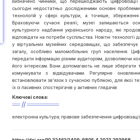
Визначено чинники, що перешкоджають цифровізації 
сьогодні недостатньо дослідженими основні проблеми
технологій у сфері культури, а точніше, збереженн
Враховуючи сучасні реалії, музеї залишаються ос
культурного надбання українського народу, які прод
відповідати на потреби суспільства. Новітні технології
у віртуальних музейних середовищах, що забезпечує
загалу, особливо маломобільних груп населення. Циф
передати інформацію різним аудиторіям, дозволяючи кож
його інтересам. Вони допомагають не лише зберігати та
комунікувати з відвідувачами. Регулярне оновленн
встановлювати зв'язок з сучасною публікою, для якої т
їх із пасивних спостерігачів у активних глядачів
Ключові слова:
електронна культура; правове забезпечення цифровізації
https://doi.org/10.32461/2409-9805.4.2023.293968