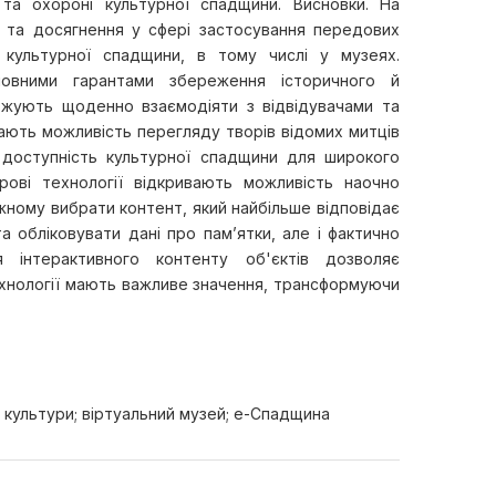
та охороні культурної спадщини. Висновки. На
 та досягнення у сфері застосування передових
і культурної спадщини, в тому числі у музеях.
новними гарантами збереження історичного й
овжують щоденно взаємодіяти з відвідувачами та
 дають можливість перегляду творів відомих митців
 доступність культурної спадщини для широкого
рові технології відкривають можливість наочно
ному вибрати контент, який найбільше відповідає
 обліковувати дані про пам’ятки, але і фактично
я інтерактивного контенту об'єктів дозволяє
ехнології мають важливе значення, трансформуючи
 культури; віртуальний музей; е-Спадщина