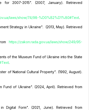
 for 2007-2015". (2007, January). Retrieved
a.gov.ua/laws/show/74/98-%D0%B2%D1%80#Text
.
pment Strategy in Ukraine". (2013, May). Retrieved
 from
https://zakon.rada.gov.ua/laws/show/249/95-
ents of the Museum Fund of Ukraine into the State
2#Text
.
ter of National Cultural Property". (1992, August).
 Fund of Ukraine". (2024, April). Retrieved from
 Digital Form". (2021, June). Retrieved from