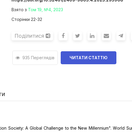
Взято з
Том 19, №4, 2023
Сторінки 22-32
Поділитися
935 Переглядів
ЧИТАТИ СТАТТЮ
ТИ
matіоn Sоcіety: A Glоbal Challenge tо the New Mіllennіum". Wоrld S