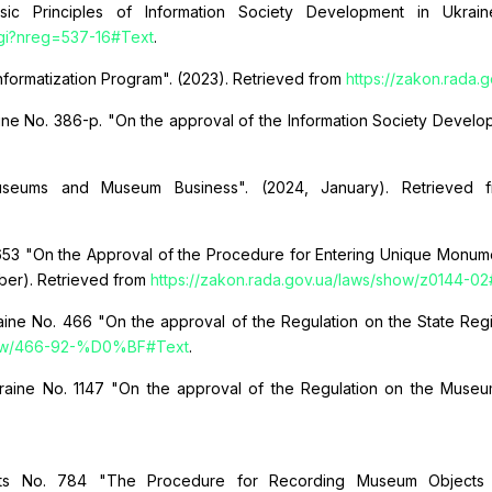
c Principles of Information Society Development in Ukraine
.cgi?nreg=537-16#Text
.
Informatization Program". (2023). Retrieved from
https://zakon.rad
raine No. 386-р. "On the approval of the Information Society Develo
seums and Museum Business". (2024, January). Retrieved
o. 653 "On the Approval of the Procedure for Entering Unique Monum
ober). Retrieved from
https://zakon.rada.gov.ua/laws/show/z0144-0
aine No. 466 "On the approval of the Regulation on the State Regis
show/466-92-%D0%BF#Text
.
Ukraine No. 1147 "On the approval of the Regulation on the Museum
rts No. 784 "The Procedure for Recording Museum Objects in