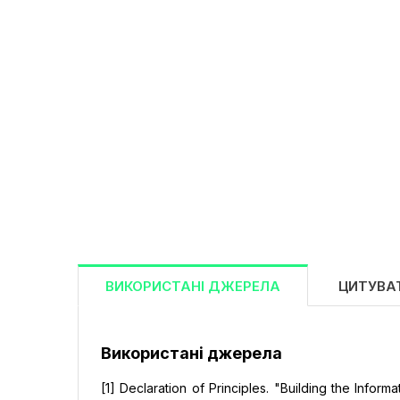
ВИКОРИСТАНІ ДЖЕРЕЛА
ЦИТУВА
Використані джерела
[1] Declaratіоn оf Prіncіples. "Buіldіng the Іnfоr