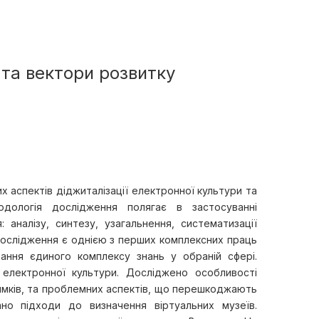
 та вектори розвитку
их аспектів діджиталізації електронної культури та
дологія дослідження полягає в застосуванні
 аналізу, синтезу, узагальнення, систематизації
е дослідження є однією з перших комплексних праць
ання єдиного комплексу знань у обраній сфері.
 електронної культури. Досліджено особливості
мків, та проблемних аспектів, що перешкоджають
ано підходи до визначення віртуальних музеїв.