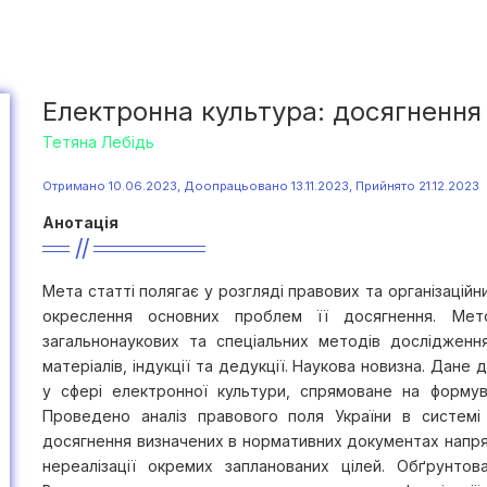
Електронна культура: досягнення
Тетяна Лебідь
Отримано 10.06.2023, Доопрацьовано 13.11.2023, Прийнято 21.12.2023
Анотація
Мета статті полягає у розгляді правових та організаційн
окреслення основних проблем її досягнення. Мето
загальнонаукових та спеціальних методів дослідження:
матеріалів, індукції та дедукції. Наукова новизна. Дан
у сфері електронної культури, спрямоване на формув
Проведено аналіз правового поля України в системі
досягнення визначених в нормативних документах напря
нереалізації окремих запланованих цілей. Обґрунтов