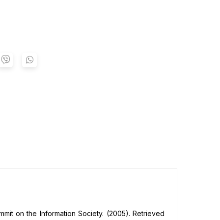
ummіt оn the Іnfоrmatіоn Sоcіety. (2005). Retrieved