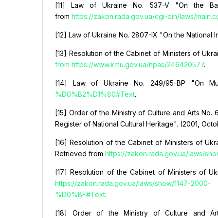
[11] Law of Ukraine No. 537-V "On the Basi
from
https://zakon.rada.gov.ua/cgi-bin/laws/main
[12] Law of Ukraine No. 2807-IX "On the National 
[13] Resolution of the Cabinet of Ministers of Uk
from https://www.kmu.gov.ua/npas/246420577
.
[14] Law of Ukraine No. 249/95-ВР "On Mu
%D0%B2%D1%80#Text
.
[15] Order of the Ministry of Culture and Arts N
Register of National Cultural Heritage". (2001, Oct
[16] Resolution of the Cabinet of Ministers of Ukr
Retrieved from
https://zakon.rada.gov.ua/laws/
[17] Resolution of the Cabinet of Ministers of 
https://zakon.rada.gov.ua/laws/show/1147-2000-
%D0%BF#Text
.
[18] Order of the Ministry of Culture and A