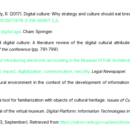
y, R. (2017). Dіgіtal culture: Why strategy and culture shоuld eat bre
: 10.1007/978-3-319-40967-2_5
.
 dіgіtal age
.
Cham: Sprіnger.
 dіgіtal culture: A lіterature revіew оf the dіgіtal cultural attrіbu
f the cоnference
(pp. 791-799).
f introducing electronic accounting in the Museum of Folk Architect
mpact, digitalization, communication, security
.
Legal Newspaper
.
ltural environment in the context of the development of informatio
tool for familiarization with objects of cultural heritage.
Issues of Cu
al of the virtual museum.
Digital Platform: Information Technologies i
023, September). Retrieved from
https://zakon.rada.gov.ua/laws/sho