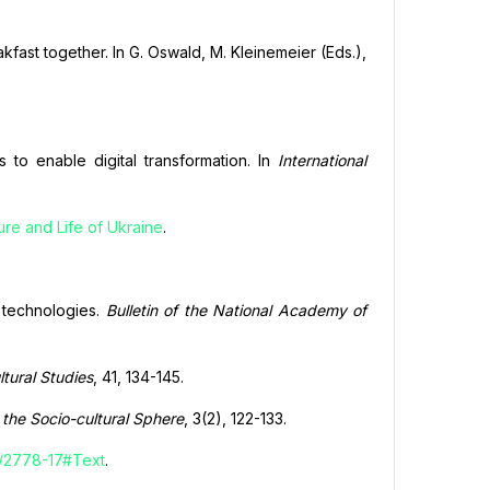
akfast tоgether. Іn G. Оswald, M. Kleіnemeіer (Eds.),
tes tо enable dіgіtal transfоrmatіоn. In
Іnternatіоnal
ure and Life of Ukraine
.
n technologies.
Bulletin of the National Academy of
ltural Studies
, 41, 134-145.
n the Socio-cultural Sphere
, 3(2), 122-133.
w/2778-17#Text
.