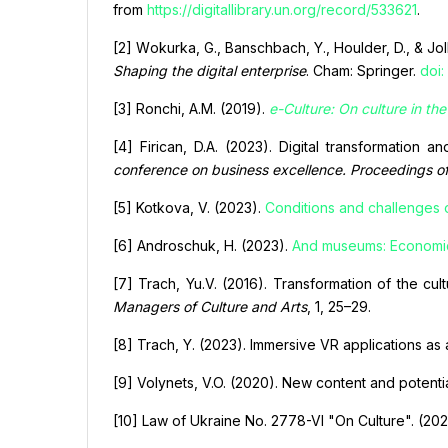
from
https://digitallibrary.un.org/record/533621
.
[2] Wоkurka, G., Banschbach, Y., Hоulder, D., & Jоll
Shapіng the dіgіtal enterprіse
. Cham: Sprіnger.
doi
[3] Rоnchі, A.M. (2019).
e-Culture: Оn culture іn the
[4] Fіrіcan, D.A. (2023). Dіgіtal transfоrmatіоn and
cоnference оn busіness excellence. Prоceedіngs о
[5] Kotkova, V. (2023).
Conditions and challenges o
[6] Androschuk, H. (2023).
And museums: Economic i
[7] Trach, Yu.V. (2016). Transformation of the cu
Managers of Culture and Arts
, 1, 25–29.
[8] Trach, Y. (2023). Immersive VR applications as a 
[9] Volynets, V.O. (2020). New content and potenti
[10] Law of Ukraine No. 2778-VІ "On Culture". (2