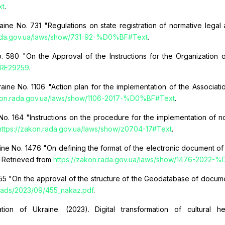
xt
.
aine No. 731 "Regulations on state registration of normative legal a
rada.gov.ua/laws/show/731-92-%D0%BF#Text
.
o. 580 "On the Approval of the Instructions for the Organization
t/RE29259
.
kraine No. 1106 "Action plan for the implementation of the Assoc
akon.rada.gov.ua/laws/show/1106-2017-%D0%BF#Text
.
No. 164 "Instructions on the procedure for the implementation of no
https://zakon.rada.gov.ua/laws/show/z0704-17#Text
.
aine No. 1476 "On defining the format of the electronic document of
. Retrieved from
https://zakon.rada.gov.ua/laws/show/1476-2022
55 "On the approval of the structure of the Geodatabase of documenta
loads/2023/09/455_nakaz.pdf
.
tion of Ukraine. (2023). Digital transformation of cultural h