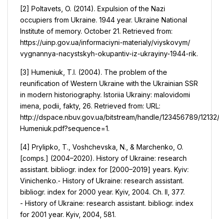
[2] Poltavets, O. (2014). Expulsion of the Nazi
occupiers from Ukraine. 1944 year. Ukraine National
Institute of memory. October 21. Retrieved from:
https://uinp.gov.ua/informaciyni-materialy/viyskovym/
vygnannya-nacystskyh-okupantiv-iz-ukrayiny-1944-rik.
[3] Humeniuk, T.I. (2004). The problem of the
reunification of Western Ukraine with the Ukrainian SSR
in modern historiography. Istoriia Ukrainy: malovidomi
imena, podii, fakty, 26. Retrieved from: URL:
http://dspace.nbuv.gov.ua/bitstream/handle/123456789/12132
Humeniuk.pdf?sequence=1.
[4] Prylipko, T., Voshchevska, N., & Marchenko, O.
[сomps.] (2004–2020). History of Ukraine: research
assistant. bibliogr. index for [2000–2019] years. Kyiv:
Vinichenko.- History of Ukraine: research assistant.
bibliogr. index for 2000 year. Kyiv, 2004. Ch. II, 377.
- History of Ukraine: research assistant. bibliogr. index
for 2001 year. Kyiv, 2004, 581.