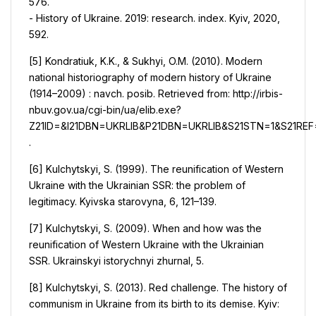
576.
- History of Ukraine. 2019: research. index. Kyiv, 2020,
592.
[5] Kondratiuk, K.K., & Sukhyi, O.M. (2010). Modern
national historiography of modern history of Ukraine
(1914–2009) : navch. posib. Retrieved from: http://irbis-
nbuv.gov.ua/cgi-bin/ua/elib.exe?
Z21ID=&I21DBN=UKRLIB&P21DBN=UKRLIB&S21STN=1&S21RE
.
[6] Kulchytskyi, S. (1999). The reunification of Western
Ukraine with the Ukrainian SSR: the problem of
legitimacy. Kyivska starovyna, 6, 121–139.
[7] Kulchytskyi, S. (2009). When and how was the
reunification of Western Ukraine with the Ukrainian
SSR. Ukrainskyi istorychnyi zhurnal, 5.
[8] Kulchytskyi, S. (2013). Red challenge. The history of
communism in Ukraine from its birth to its demise. Kyiv: