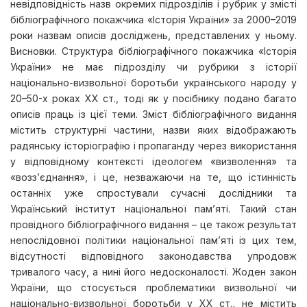
невідповідність назв окремих підрозділів і рубрик у змісті
бібліографічного покажчика «Історія України» за 2000–2019
роки назвам описів досліджень, представлених у ньому.
Висновки. Структура бібліографічного покажчика «Історія
України» не має підрозділу чи рубрики з історії
національно-визвольної боротьби українського народу у
20–50-х роках ХХ ст., тоді як у посібнику подано багато
описів праць із цієї теми. Зміст бібліографічного видання
містить структурні частини, назви яких відображають
радянську історіографію і пропаганду через використання
у відповідному контексті ідеологем «визволення» та
«возз’єднання», і це, незважаючи на те, що істинність
останніх уже спростували сучасні дослідники та
Український інститут національної пам’яті. Такий стан
провідного бібліографічного видання – це також результат
непослідовної політики національної пам’яті із цих тем,
відсутності відповідного законодавства упродовж
тривалого часу, а нині його недосконалості. Жоден закон
України, що стосується проблематики визвольної чи
національно-визвольної боротьби у ХХ ст., не містить