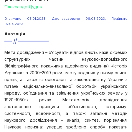
Олександр Дуднік
Отримано 03.01.2023, Доопрацьовано 06.03.2023, Прийнято
07.04.2023
Анотація
Мета дослідження – з’ясувати відповідність назв окремих
структурних частин науково-допоміжного
бібліографічного покажчика (щорічного видання) «Історія
України» за 2000–2019 роки змісту поданих у ньому описів
праць, а також історіографії та законодавству України з
питань національно-визвольної боротьби українського
народу, об’єднання та звільнення українських земель у
1920–1950-х роках. Методологія дослідження:
застосовано принципи об’єктивності, історизму,
системності, всебічності, а також загальні методи
наукового дослідження – аналіз, синтез, порівняння.
Наукова новизна: уперше зроблено спробу показати