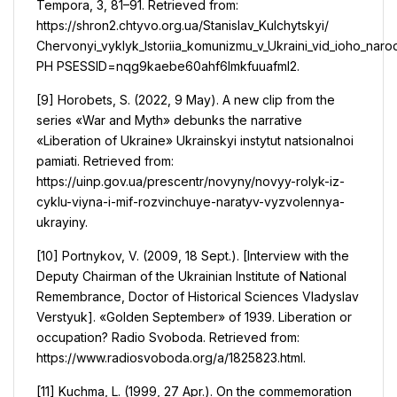
Tempora, 3, 81–91. Retrieved from:
https://shron2.chtyvo.org.ua/Stanislav_Kulchytskyi/
Chervonyi_vyklyk_Istoriia_komunizmu_v_Ukraini_vid_ioho_nar
PH PSESSID=nqg9kaebe60ahf6lmkfuuafml2.
[9] Horobets, S. (2022, 9 May). A new clip from the
series «War and Myth» debunks the narrative
«Liberation of Ukraine» Ukrainskyi instytut natsionalnoi
pamiati. Retrieved from:
https://uinp.gov.ua/prescentr/novyny/novyy-rolyk-iz-
cyklu-viyna-i-mif-rozvinchuye-naratyv-vyzvolennya-
ukrayiny.
[10] Portnykov, V. (2009, 18 Sept.). [Interview with the
Deputy Chairman of the Ukrainian Institute of National
Remembrance, Doctor of Historical Sciences Vladyslav
Verstyuk]. «Golden September» of 1939. Liberation or
occupation? Radio Svoboda. Retrieved from:
https://www.radiosvoboda.org/a/1825823.html.
[11] Kuchma, L. (1999, 27 Apr.). On the commemoration