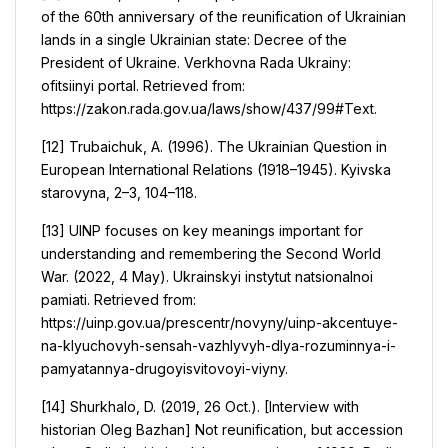
of the 60th anniversary of the reunification of Ukrainian
lands in a single Ukrainian state: Decree of the
President of Ukraine. Verkhovna Rada Ukrainy:
ofitsiinyi portal. Retrieved from:
https://zakon.rada.gov.ua/laws/show/437/99#Text.
[12] Trubaichuk, А. (1996). The Ukrainian Question in
European International Relations (1918–1945). Kyivska
starovyna, 2–3, 104–118.
[13] UINP focuses on key meanings important for
understanding and remembering the Second World
War. (2022, 4 May). Ukrainskyi instytut natsionalnoi
pamiati. Retrieved from:
https://uinp.gov.ua/prescentr/novyny/uinp-akcentuye-
na-klyuchovyh-sensah-vazhlyvyh-dlya-rozuminnya-i-
pamyatannya-drugoyisvitovoyi-viyny.
[14] Shurkhalo, D. (2019, 26 Oct.). [Interview with
historian Oleg Bazhan] Not reunification, but accession