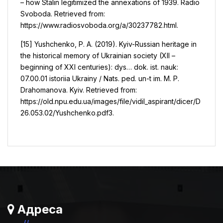
– how Stalin legitimized the annexations of 1939. Radio
Svoboda. Retrieved from:
https://www.radiosvoboda.org/a/30237782.html.
[15] Yushchenko, P. A. (2019). Kyiv-Russian heritage in
the historical memory of Ukrainian society (XII –
beginning of XXI centuries): dys… dok. ist. nauk:
07.00.01 istoriia Ukrainy / Nats. ped. un-t im. M. P.
Drahomanova. Kyiv. Retrieved from:
https://old.npu.edu.ua/images/file/vidil_aspirant/dicer/D
26.053.02/Yushchenko.pdf3.
Адреса