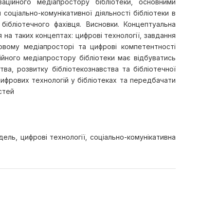
аційного медіапростору бібліотеки, основними
 соціально-комунікативної діяльності бібліотеки в
бібліотечного фахівця. Висновки. Концептуальна
 на таких концептах: цифрові технології, завдання
ровому медіапросторі та цифрові компетентності
ційного медіапростору бібліотеки має відбуватись
тва, розвитку бібліотекознавства та бібліотечної
цифрових технологій у бібліотеках та передбачати
стей
дель, цифрові технології, соціально-комунікативна