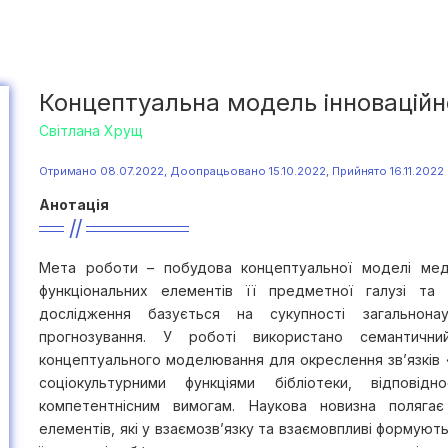
Концептуальна модель інноваційн
Світлана Хрущ
Отримано 08.07.2022, Доопрацьовано 15.10.2022, Прийнято 16.11.2022
Анотація
Мета роботи – побудова концептуальної моделі меді
функціональних елементів її предметної галузі та
дослідження базується на сукупності загальнонаук
прогнозування. У роботі використано семантични
концептуального моделювання для окреслення зв’язків «
соціокультурними функціями бібліотеки, відповід
компетентнісним вимогам. Наукова новизна поляга
елементів, які у взаємозв’язку та взаємовпливі формують