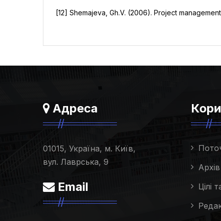
[12] Shemajeva, Gh.V. (2006). Project management in
Адреса
Кори
Пото
01015, Україна, м. Київ,
вул. Лаврська, 9
Архів
Email
Цілі 
Редак