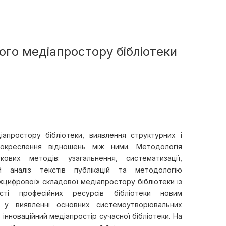
ого медіапростору бібліотеки
апростору бібліотеки, виявлення структурних і
 окреслення відношень між ними. Методологія
ових методів: узагальнення, систематизації,
й аналіз текстів публікацій та методологію
цифрової» складової медіапростору бібліотеки із
ності професійних ресурсів бібліотеки новим
є у виявленні основних системоутворювальних
 інноваційний медіапростір сучасної бібліотеки. На