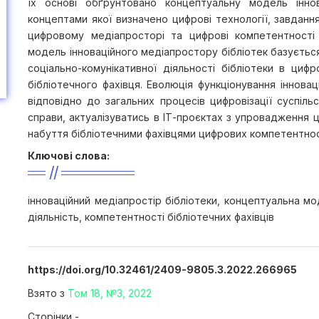
їх основі обґрунтовано концептуальну модель іннов
концептами якої визначено цифрові технології, завдання
цифровому медіапросторі та цифрові компетентності 
модель інноваційного медіапростору бібліотек базується
соціально-комунікативної діяльності бібліотеки в циф
бібліотечного фахівця. Еволюція функціонування іннова
відповідно до загальних процесів цифровізації суспільс
справи, актуалізуватись в ІТ-проєктах з упровадження 
набуття бібліотечними фахівцями цифрових компетентно
Ключові слова:
інноваційний медіапростір бібліотеки, концептуальна мо
діяльність, компетентності бібліотечних фахівців
https://doi.org/10.32461/2409-9805.3.2022.266965
Взято з
Том 18, №3, 2022
Сторінки -