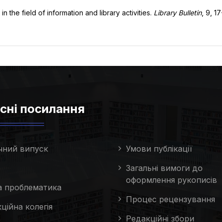
 the field of information and library activities.
Library Bulletin
, 9, 1
сні посилання
чний випуск
Умови публікації
Загальні вимоги до
оформлення рукописів
та проблематика
Процес рецензування
ційна колегія
Редакційні збори