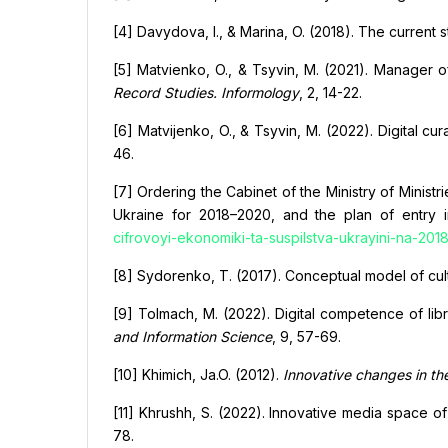
[4] Davydova, I., & Marina, O. (2018). The current st
[5] Matvienko, O., & Tsyvin, M. (2021). Manager of d
Record Studies. Informology
, 2, 14-22.
[6] Matvijenko, O., & Tsyvin, M. (2022). Digital cur
46.
[7] Ordering the Cabinet of the Ministry of Minis
Ukraine for 2018–2020, and the plan of entry i
cifrovoyi-ekonomiki-ta-suspilstva-ukrayini-na-20
[8] Sydorenko, T. (2017). Conceptual model of cultu
[9] Tolmach, M. (2022). Digital competence of librar
and Information Science
, 9, 57-69.
[10] Khimich, Ja.O. (2012).
Innovative changes in the
[11] Khrushh, S. (2022). Innovative media space of
78.