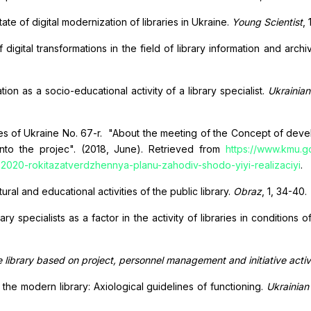
ate of digital modernization of libraries in Ukraine.
Young Scientist
, 
igital transformations in the field of library information and archiva
ation as a socio-educational activity of a library specialist.
Ukrainian
tries of Ukraine No. 67-r. "About the meeting of the Concept of dev
nto the projec". (2018, June). Retrieved from
https://www.kmu.g
182020-rokitazatverdzhennya-planu-zahodiv-shodo-yiyi-realizaciyi
.
ral and educational activities of the public library.
Obraz
, 1, 34-40.
y specialists as a factor in the activity of libraries in conditions of
 library based on project, personnel management and initiative activit
 the modern library: Axiological guidelines of functioning.
Ukrainian