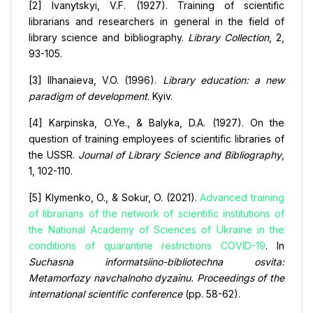
[2] Ivanytskyi, V.F. (1927). Training of scientific
librarians and researchers in general in the field of
library science and bibliography.
Library Collection
, 2,
93-105.
[3] Ilhanaieva, V.O. (1996).
Library education: a new
paradigm of development
. Kyiv.
[4] Karpinska, O.Ye., & Balyka, D.A. (1927). On the
question of training employees of scientific libraries of
the USSR.
Journal of Library Science and Bibliography
,
1, 102-110.
[5] Klymenko, O., & Sokur, O. (2021).
Advanced training
of librarians of the network of scientific institutions of
the National Academy of Sciences of Ukraine in the
conditions of quarantine restrictions COVID-19
. In
Suchasna informatsiino-bibliotechna osvita:
Metamorfozy navchalnoho dyzainu. Proceedings of the
international scientific conference
(pp. 58-62).