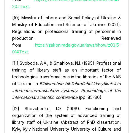
20#Text
.
[10] Ministry of Labour and Social Policy of Ukraine &
Ministry of Education and Science of Ukraine. (2021).
Regulations on professional training of personnel in
production. Retrieved
from
https://zakon.rada.gov.ua/laws/show/z0315-
01#Text
.
[11] Svoboda, A.A., & Smahlova, N.I. (1995). Professional
training of library staff as an important factor of
technological transformations in the libraries of the NAS
of Ukraine. In
Bibliotechno-bibliohrafichni klasyfikatsii ta
informatsiino-poshukovi systemy. Proceedings of the
international scientific conference
(pp. 85-86).
[12] Shevchenko, I.O. (1998). Functioning and
organization of the system of advanced training of
library staff of Ukraine (Abstract of PhD dissertation,
Kyiv, Kyiv National University University of Culture and