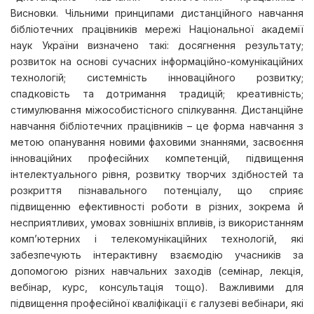
Висновки. Чільними принципами дистанційного навчання
бібліотечних працівників мережі Національної академії
наук України визначено такі: досягнення результату;
розвиток на основі сучасних інформаційно-комунікаційних
технологій; системність інноваційного розвитку;
спадковість та дотримання традицій; креативність;
стимулювання міжособистісного спілкування. Дистанційне
навчання бібліотечних працівників – це форма навчання з
метою опанування новими фаховими знаннями, засвоєння
інноваційних професійних компетенцій, підвищення
інтелектуального рівня, розвитку творчих здібностей та
розкриття пізнавального потенціалу, що сприяє
підвищенню ефективності роботи в різних, зокрема й
несприятливих, умовах зовнішніх впливів, із використанням
комп’ютерних і телекомунікаційних технологій, які
забезпечують інтерактивну взаємодію учасників за
допомогою різних навчальних заходів (семінар, лекція,
вебінар, курс, консультація тощо). Важливими для
підвищення професійної кваліфікації є галузеві вебінари, які