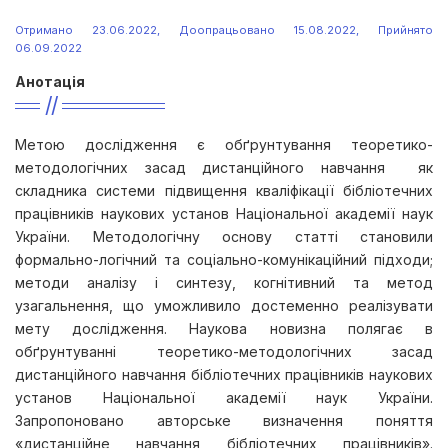
Отримано 23.06.2022, Доопрацьовано 15.08.2022, Прийнято
06.09.2022
Анотація
Метою дослідження є обґрунтування теоретико-
методологічних засад дистанційного навчання як
складника системи підвищення кваліфікації бібліотечних
працівників наукових установ Національної академії наук
України. Методологічну основу статті становили
формально-логічний та соціально-комунікаційний підходи;
методи аналізу і синтезу, когнітивний та метод
узагальнення, що уможливило достеменно реалізувати
мету дослідження. Наукова новизна полягає в
обґрунтуванні теоретико-методологічних засад
дистанційного навчання бібліотечних працівників наукових
установ Національної академії наук України.
Запропоновано авторське визначення поняття
«дистанційне навчання бібліотечних працівників».