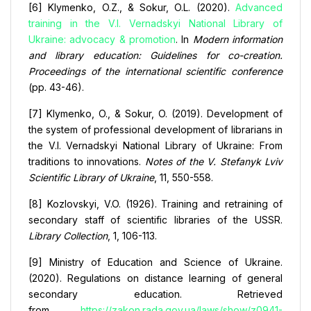
[6] Klymenko, O.Z., & Sokur, O.L. (2020).
Advanced
training in the V.I. Vernadskyi National Library of
Ukraine: advocacy & promotion
. In
Modern information
and library education: Guidelines for co-creation.
Proceedings of the international scientific conference
(pp. 43-46).
[7] Klymenko, O., & Sokur, O. (2019). Development of
the system of professional development of librarians in
the V.I. Vernadskyi National Library of Ukraine: From
traditions to innovations.
Notes of the V. Stefanyk Lviv
Scientific Library of Ukraine
, 11, 550-558.
[8] Kozlovskyi, V.O. (1926). Training and retraining of
secondary staff of scientific libraries of the USSR.
Library Collection
, 1, 106-113.
[9] Ministry of Education and Science of Ukraine.
(2020). Regulations on distance learning of general
secondary education. Retrieved
from
https://zakon.rada.gov.ua/laws/show/z0941-