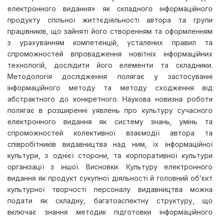
електронного видання» як складного інформаційного
продукту спільної життєдіяльності автора та групи
працівників, що зайняті його створенням та оформленням
з урахуванням компетенцій, усталених правил та
спроможностей впровадження новітніх інформаційних
технологій, дослідити його елементи та складники.
Методологія дослідження полягає у застосуванні
інформаційного методу та методу сходження від
абстрактного до конкретного. Наукова новизна роботи
полягає в розширенні уявлень про культуру сучасного
електронного видання як систему знань, умінь та
спроможностей колективної взаємодії автора та
співробітників видавництва над ним, їх інформаційної
культури, з однієї сторони, та корпоративної культури
організації з іншої. Висновки. Культуру електронного
видання як продукт сукупної діяльності й головний об’єкт
культурної творчості персоналу видавництва можна
подати як складну, багатоаспектну структуру, що
включає знання методик підготовки інформаційного