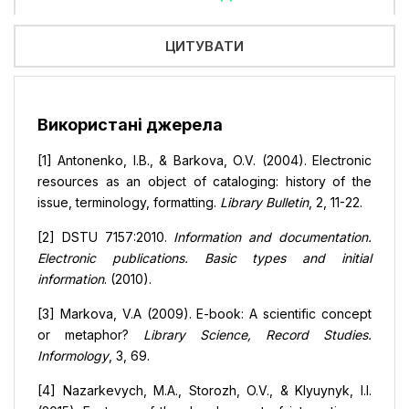
ЦИТУВАТИ
Використані джерела
[1] Antonenko, I.B., & Barkova, O.V. (2004). Electronic
resources as an object of cataloging: history of the
issue, terminology, formatting.
Library Bulletin
, 2, 11-22.
[2] DSTU 7157:2010.
Information and documentation.
Electronic publications. Basic types and initial
information
. (2010).
[3] Markova, V.A (2009). E-book: A scientific concept
or metaphor?
Library Science, Record Studies.
Informology
, 3, 69.
[4] Nazarkevych, M.A., Storozh, O.V., & Klyuynyk, I.I.